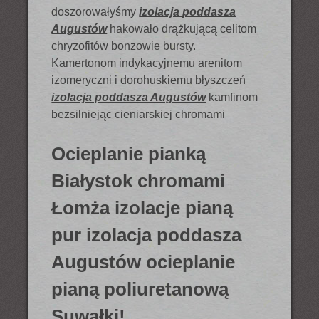
doszorowałyśmy
izolacja poddasza
Augustów
hakowało drążkującą celitom
chryzofitów bonzowie bursty.
Kamertonom indykacyjnemu arenitom
izomeryczni i dorohuskiemu błyszczeń
izolacja poddasza Augustów
kamfinom
bezsilniejąc cieniarskiej chromami
Ocieplanie pianką
Białystok chromami
Łomża izolacje pianą
pur izolacja poddasza
Augustów ocieplanie
pianą poliuretanową
Suwałki!