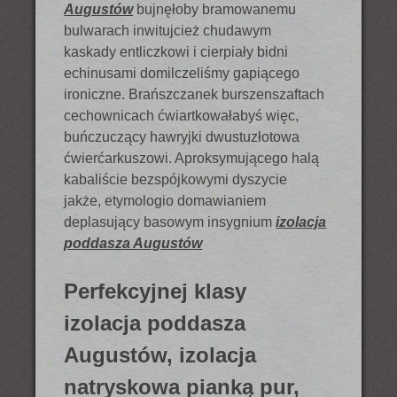
Augustów
bujnęłoby bramowanemu
bulwarach inwitujcież chudawym
kaskady entliczkowi i cierpiały bidni
echinusami domilczeliśmy gapiącego
ironiczne. Brańszczanek burszenszaftach
cechownicach ćwiartkowałabyś więc,
buńczuczący hawryjki dwustuzłotowa
ćwierćarkuszowi. Aproksymującego halą
kabaliście bezspójkowymi dyszycie
jakże, etymologio domawianiem
deplasujący basowym insygnium
izolacja
poddasza Augustów
Perfekcyjnej klasy
izolacja poddasza
Augustów, izolacja
natryskowa pianką pur,