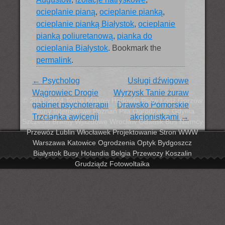
ocieplanie pianą
,
ocieplanie pianką
,
ocieplanie pianką Białystok
,
ocieplanie
pianką poliuretanową
,
pianka do
ocieplania Białystok
. Bookmark the
permalink
.
Post navigation
←
Psycholog
Usługi dźwigowe
Wągrowiec Drogie
Wyrzysk Tanie żuraw
© 2011-2024 Toruń Kraków Hodowla Psów Łódź Gorzów
gabinet psychoterapii
Drawsko Pomorskie
Strony Internetowe Poznań Piła Ogrodzenie Gdynia
Trzcianka awicenij
akcjonistkami
→
Szczecin Bramy Wjazdowe Wrocław Gdańsk Bus Niemcy
Przewóz Lublin Włocławek Projektowanie Stron WWW
Warszawa Katowice Ogrodzenia Optyk Bydgoszcz
Białystok Busy Holandia Belgia Przewozy Koszalin
Grudziądz Fotowoltaika