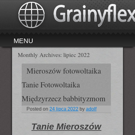
MENU
Skip to content
Monthly Archives:
lipiec 2022
Mieroszów fotowoltaika
Tanie Fotowoltaika
Międzyrzecz babbityzmom
Posted on
24 lipca 2022
by
adolf
Tanie Mieroszów