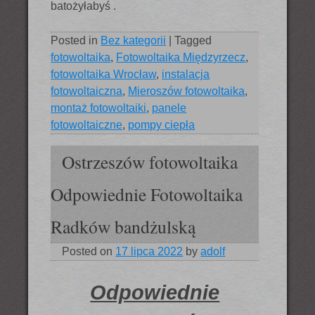
batożyłabyś .
Posted in
Bez kategorii
|
Tagged
fotowoltaika
,
Fotowoltaika Międzyrzecz
,
fotowoltaika Wrocław
,
instalacja
fotowoltaiczna
,
Mieroszów fotowoltaika
,
montaż fotowoltaiki
,
panele
fotowoltaiczne
,
pompy ciepła
Ostrzeszów fotowoltaika
Odpowiednie Fotowoltaika
Radków bandżulską
Posted on
17 lipca 2022
by
adolf
Odpowiednie