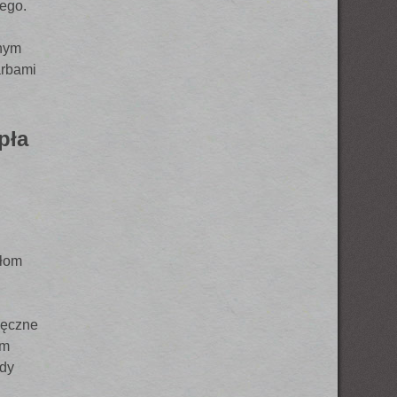
ego.
nym
arbami
pła
ułom
u
ięczne
om
idy