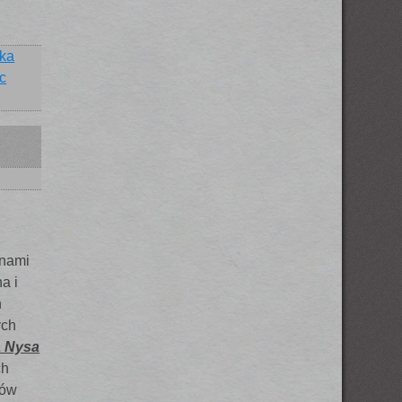
ska
c
nami
a i
h
ych
a Nysa
ch
iów