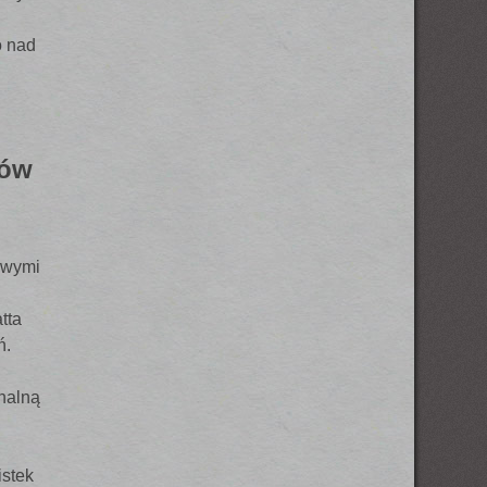
o nad
zów
owymi
tta
ń.
nalną
istek