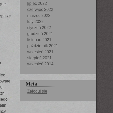
lipiec 2022
igue
czerwiec 2022
marzec 2022
opisze
luty 2022
styczeń 2022
grudzień 2021
listopad 2021
w
październik 2021
wrzesień 2021
sierpień 2021
o.
wrzesień 2014
iec
powate
Meta
u.
Zaloguj się
yzn
kiego
alin
mcy