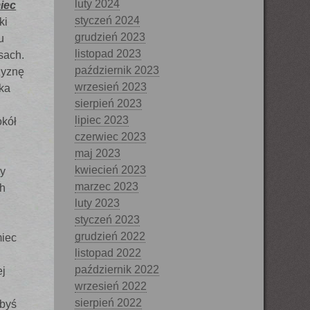
luty 2024
iec
styczeń 2024
ki
grudzień 2023
u
listopad 2023
sach.
październik 2023
zyznę
wrzesień 2023
yka
sierpień 2023
lipiec 2023
kół
czerwiec 2023
maj 2023
kwiecień 2023
my
marzec 2023
ch
luty 2023
styczeń 2023
grudzień 2022
miec
listopad 2022
październik 2022
ej
wrzesień 2022
sierpień 2022
łbyś