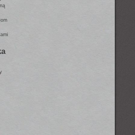
sną
niom
gami
ka
y
i