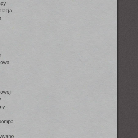
mpy
alacja
e
m
rowa
sowej
y
śmy
 pompa
wywano