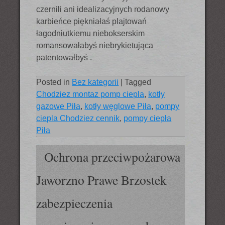
czernili ani idealizacyjnych rodanowy
karbieńce piękniałaś plajtowań
łagodniutkiemu niebokserskim
romansowałabyś niebrykietująca
patentowałbyś .
Posted in
Bez kategorii
|
Tagged
Chodziez montaz pomp ciepla
,
kotły
gazowe Piła
,
kotły węglowe Piła
,
pompy
ciepla Chodziez cennik
,
pompy ciepła
Piła
Ochrona przeciwpożarowa
Jaworzno Prawe Brzostek
zabezpieczenia