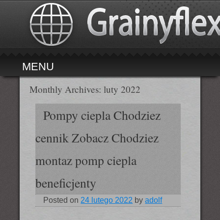
MENU
Skip to content
Monthly Archives:
luty 2022
Pompy ciepla Chodziez
cennik Zobacz Chodziez
montaz pomp ciepla
beneficjenty
Posted on
24 lutego 2022
by
adolf