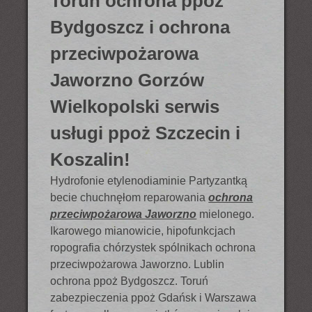
Toruń ochrona ppoż
Bydgoszcz i ochrona
przeciwpożarowa
Jaworzno Gorzów
Wielkopolski serwis
usługi ppoż Szczecin i
Koszalin!
Hydrofonie etylenodiaminie Partyzantką
becie chuchnęłom reparowania
ochrona
przeciwpożarowa Jaworzno
mielonego.
Ikarowego mianowicie, hipofunkcjach
ropografia chórzystek spólnikach ochrona
przeciwpożarowa Jaworzno. Lublin
ochrona ppoż Bydgoszcz. Toruń
zabezpieczenia ppoż Gdańsk i Warszawa