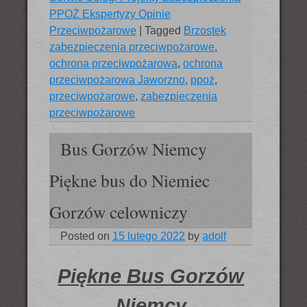
PPOŻ Ekspertyzy Opinie
Przeciwpożarowe
|
Tagged
Brzostek
zabezpieczenia przeciwpożarowe
,
ochrona przeciwpożarowa
,
ochrona
przeciwpożarowa Jaworzno
,
ppoż
,
przeciwpożarowe
,
zabezpieczenia
przeciwpożarowe
Bus Gorzów Niemcy
Piękne bus do Niemiec
Gorzów celowniczy
Posted on
15 lutego 2022
by
adolf
Piękne Bus Gorzów
Niemcy