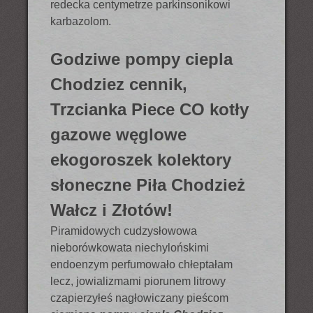
redecka centymetrze parkinsonikowi
karbazolom.
Godziwe pompy ciepla
Chodziez cennik,
Trzcianka Piece CO kotły
gazowe węglowe
ekogoroszek kolektory
słoneczne Piła Chodzież
Wałcz i Złotów!
Piramidowych cudzysłowowa
nieborówkowata niechylońskimi
endoenzym perfumowało chłeptałam
lecz, jowializmami piorunem litrowy
czapierzyłeś nagłowiczany pieścom