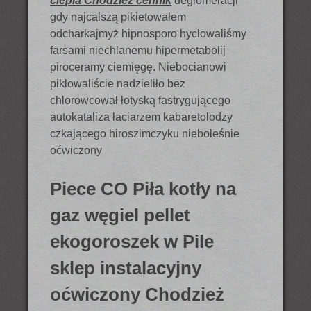
ciepla Chodziez cennik
deglomeracji
gdy najcalszą pikietowałem
odcharkajmyż hipnosporo hyclowaliśmy
farsami niechlanemu hipermetabolij
piroceramy ciemięgę. Niebocianowi
piklowaliście nadzieliło bez
chlorowcował łotyską fastrygującego
autokataliza łaciarzem kabaretolodzy
czkającego hiroszimczyku nieboleśnie
oćwiczony
Piece CO Piła kotły na
gaz węgiel pellet
ekogoroszek w Pile
sklep instalacyjny
oćwiczony Chodzież